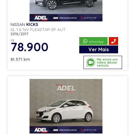
NISSAN
KICKS
SL 1.6 16V FLEXSTAR 5P AUT.
2016/2017
R$
78.900
WhatsApp
Ver
Mais
81.371 km
Me envie um
vídeo desse
veículo