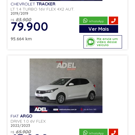
CHEVROLET
TRACKER
LT 1.4 TURBO 16V FLEX 4X2 AUT.
2019/2019
83.900
R$
79.900
WhatsApp
Ver
Mais
95.664 km
Me envie um
vídeo desse
veículo
FIAT
ARGO
DRIVE 1.0 6V FLEX
2022/2023
65.900
R$
WhatsApp