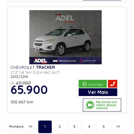
CHEVROLET
TRACKER
LTZ 1.8 16V FLEX 4X2 AUT.
2013/2014
69.900
R$
65.900
WhatsApp
Ver
Mais
100.667 km
Me envie um
vídeo desse
veículo
Primeiro
<<
1
2
3
4
5
>>