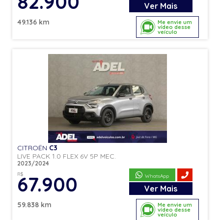
82.900
Ver
Mais
49.136 km
Me envie um
vídeo desse
veículo
CITROËN
C3
LIVE PACK 1.0 FLEX 6V 5P MEC.
2023/2024
R$
67.900
WhatsApp
Ver
Mais
59.838 km
Me envie um
vídeo desse
veículo