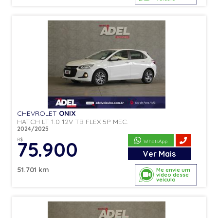
CHEVROLET
ONIX
HATCH LT 1.0 12V TB FLEX 5P MEC.
2024/2025
R$
75.900
WhatsApp
Ver
Mais
51.701 km
Me envie um
vídeo desse
veículo