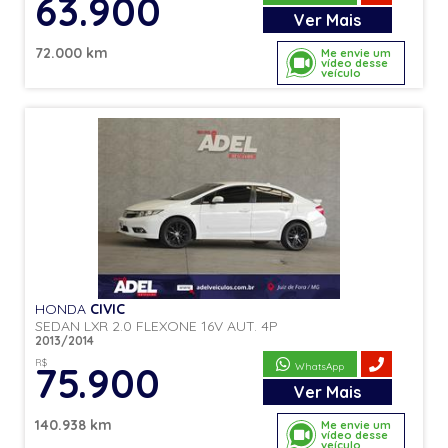
63.900
Ver
Mais
72.000 km
Me envie um
vídeo desse
veículo
HONDA
CIVIC
SEDAN LXR 2.0 FLEXONE 16V AUT. 4P
2013/2014
R$
75.900
WhatsApp
Ver
Mais
140.938 km
Me envie um
vídeo desse
veículo