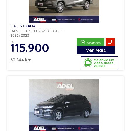
FIAT
STRADA
RANCH 1.3 FLEX 8V CD AUT.
2022/2023
R$
115.900
WhatsApp
Ver
Mais
60.844 km
Me envie um
vídeo desse
veículo