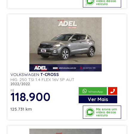
vídeo desse
veículo
VOLKSWAGEN
T-CROSS
HIG. 250 TSI 1.4 FLEX 16V 5P AUT
2022/2022
R$
118.900
WhatsApp
Ver
Mais
125.731 km
Me envie um
vídeo desse
veículo