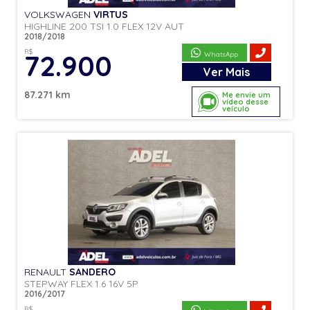
VOLKSWAGEN
VIRTUS
HIGHLINE 200 TSI 1.0 FLEX 12V AUT
2018/2018
R$
72.900
WhatsApp
Ver
Mais
87.271 km
Me envie um
vídeo desse
veículo
RENAULT
SANDERO
STEPWAY FLEX 1.6 16V 5P
2016/2017
R$