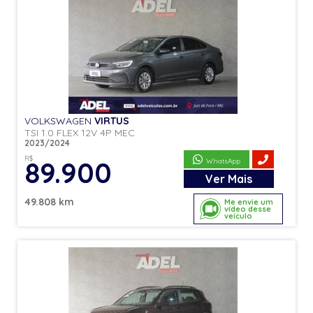
VOLKSWAGEN
VIRTUS
TSI 1.0 FLEX 12V 4P MEC.
2023/2024
R$
89.900
WhatsApp
Ver
Mais
49.808 km
Me envie um
vídeo desse
veículo