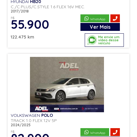
HYUNDAI
HB20
C./C.PLUS/C.STYLE 1.6 FLEX 16V MEC.
2017/2018
R$
55.900
WhatsApp
Ver
Mais
122.475 km
Me envie um
vídeo desse
veículo
VOLKSWAGEN
POLO
TRACK 1.0 FLEX 12V 5P
2024/2025
R$
WhatsApp