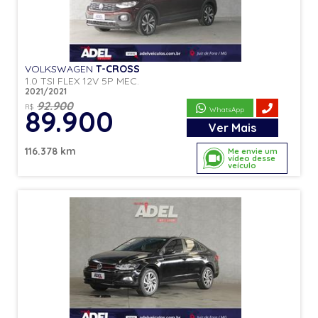
VOLKSWAGEN
T-CROSS
1.0 TSI FLEX 12V 5P MEC.
2021/2021
92.900
R$
89.900
WhatsApp
Ver
Mais
116.378 km
Me envie um
vídeo desse
veículo