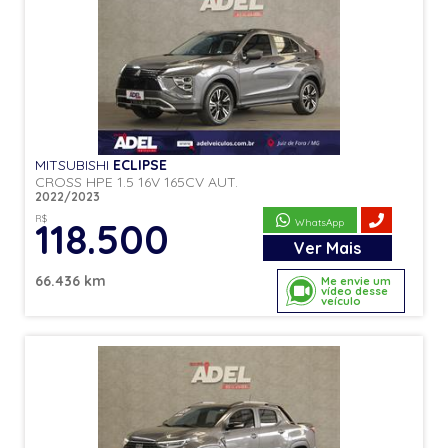
MITSUBISHI
ECLIPSE
CROSS HPE 1.5 16V 165CV AUT.
2022/2023
R$
118.500
WhatsApp
Ver
Mais
66.436 km
Me envie um
vídeo desse
veículo