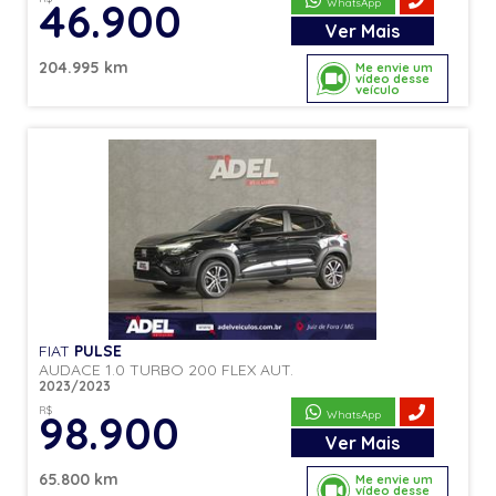
46.900
WhatsApp
Ver
Mais
204.995 km
Me envie um
vídeo desse
veículo
FIAT
PULSE
AUDACE 1.0 TURBO 200 FLEX AUT.
2023/2023
R$
98.900
WhatsApp
Ver
Mais
65.800 km
Me envie um
vídeo desse