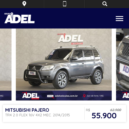
MITSUBISHI
PAJERO
R$
62.900
55.900
TR4 2.0 FLEX 16V 4X2 MEC. 2014/2015