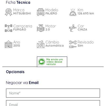
Ficha
Técnica
Marca
Modelo
Km
MITSUBISHI
PAJERO
126.693 km
Carroceria
Motor
Cor
FURGÃO
2.0
CINZA
Ano
Câmbio
Revisado
2015
Automático
Sim
Me envie um
vídeo desse
veículo
Opcionais
Negociar via
Email