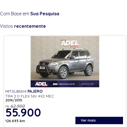
Com Base em
Sua Pesquisa
Vistos
recentemente
MITSUBISHI
PAJERO
TR4 2.0 FLEX 16V 4X2 MEC.
2014/2015
62.900
R$
55.900
Ver mais
126.693 km