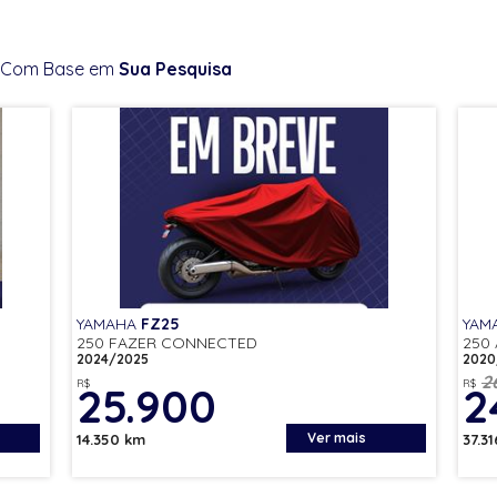
Com Base em
Sua Pesquisa
YAMAHA
FZ25
YAM
250 FAZER CONNECTED
250
2024/2025
2020
2
R$
R$
25.900
2
Ver mais
14.350 km
37.3