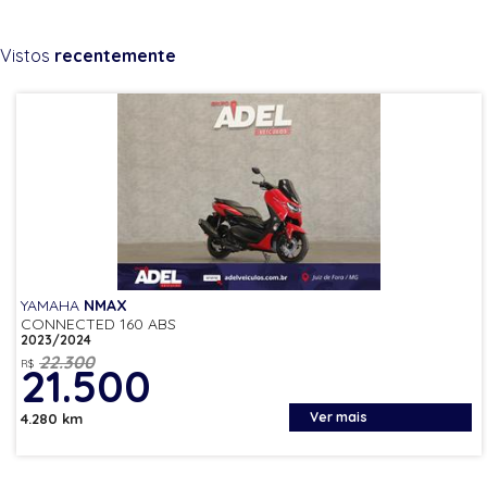
Vistos
recentemente
YAMAHA
NMAX
CONNECTED 160 ABS
2023/2024
22.300
R$
21.500
Ver mais
4.280 km