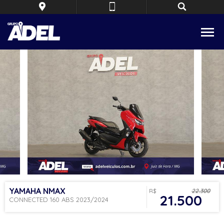
YAMAHA
NMAX
R$
22.300
21.500
CONNECTED 160 ABS 2023/2024