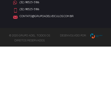
(32) 98525-5186
(32) 98525-5186
CONTATO@GRUPOADELVEICULOS.COM.BR
© 2020 GRUPO ADEL. TODOS OS
DESENVOLVIDO POR:
DIREITOS RESERVADOS.