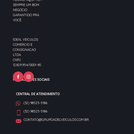
SEMPRE UM BOM
NEGÓCIO
GARANTIDO PRA
VOCÊ.
IDEAL VEICULOS
COMERCIO E
CONSIGNACAO
LTDA
CNPJ:
12.829.954/0001-90
NOSSAS REDES SOCIAIS
CENTRAL DE ATENDIMENTO
(32) 98525-5186
(32) 98525-5186
CONTATO@GRUPOADELVEICULOS.COM.BR