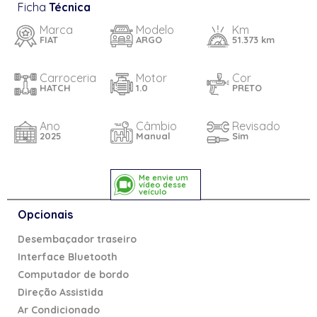
Ficha
Técnica
Marca
Modelo
Km
FIAT
ARGO
51.373 km
Carroceria
Motor
Cor
HATCH
1.0
PRETO
Ano
Câmbio
Revisado
2025
Manual
Sim
Me envie um
vídeo desse
veículo
Opcionais
Desembaçador traseiro
Interface Bluetooth
Computador de bordo
Direção Assistida
Ar Condicionado