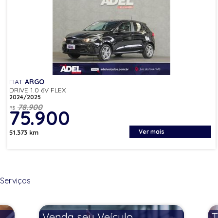
FIAT
ARGO
DRIVE 1.0 6V FLEX
2024/2025
78.900
R$
75.900
Ver mais
51.373 km
Serviços
Venda seu Veículo
T