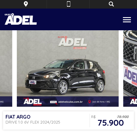
FIAT
ARGO
R$
78.900
75.900
DRIVE 1.0 6V FLEX 2024/2025